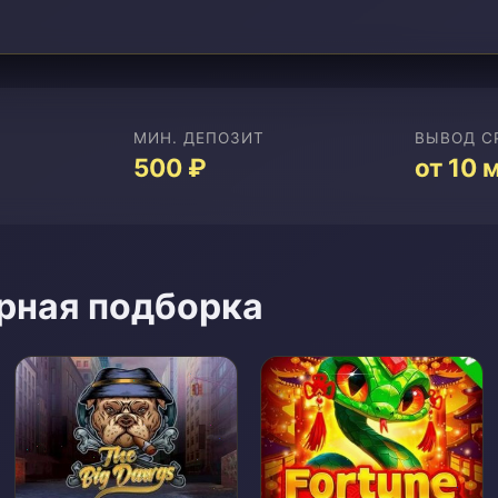
МИН. ДЕПОЗИТ
ВЫВОД С
500 ₽
от 10 
арная подборка