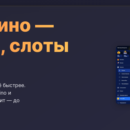
ино —
д, слоты
ё быстрее.
ino и
зит — до