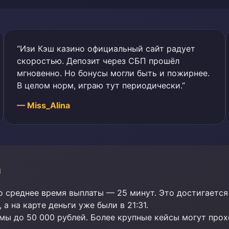
“Изи Кэш казино официальный сайт радует
скоростью. Депозит через СБП прошёл
мгновенно. Но бонусы могли быть и пожирнее.
В целом норм, играю тут периодически.”
— Miss_Alina
а
но среднее время выплаты — 25 минут. Это достигаетс
 а на карте деньги уже были в 21:31.
мы до 50 000 рублей. Более крупные кейсы могут прох